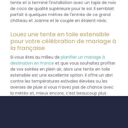
tente et a terminé l'installation avec un tapis de noix
de coco de qualité supérieure pour le sol. Il semblait
parfait à quelques mètres de l'entrée de ce grand
château et Joanne et le couple en étaient ravis.
Louez une tente en toile extensible
pour votre célébration de mariage à
la française
Si vous êtes au milieu de
planifier un mariage à
destination en France
et que vous souhaitez profiter
de vos soirées en plein air, alors une tente en toile
extensible est une excellente option. Il offre un abri
contre les températures estivales élevées ou les
averses de pluie si vous n’avez pas de chance avec
la météo et, mieux encore, c’est beaucoup plus
rentable que la location d’un chapiteau complet.
Nous avons actuellement les deux location de petite
tente extensible et de grands services de location de
tronçons disponibles (comme cela a été utilisé ici).