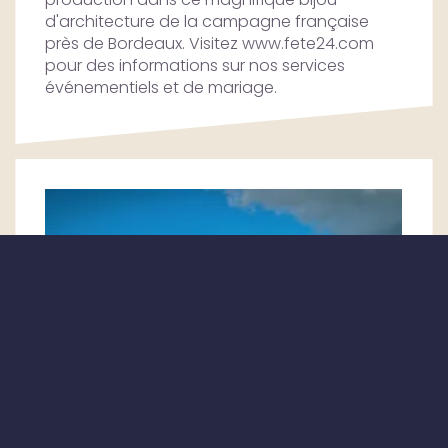
d'architecture de la campagne française
près de Bordeaux. Visitez www.fete24.com
pour des informations sur nos services
événementiels et de mariage.